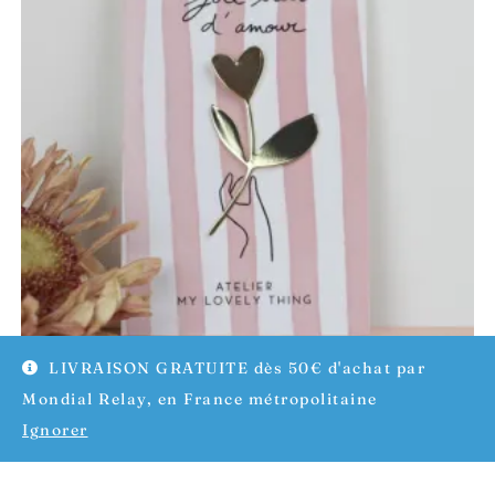
LIVRAISON GRATUITE dès 50€ d'achat par
Mondial Relay, en France métropolitaine
Pin’s brin d’amour – My lovely thing
Ignorer
12,00
€