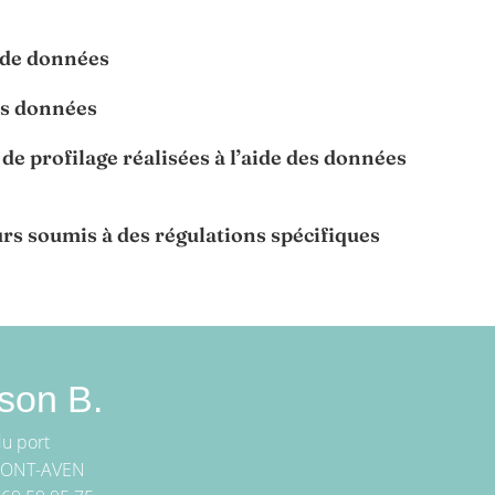
 de données
es données
e profilage réalisées à l’aide des données
urs soumis à des régulations spécifiques
son B.
du port
PONT-AVEN