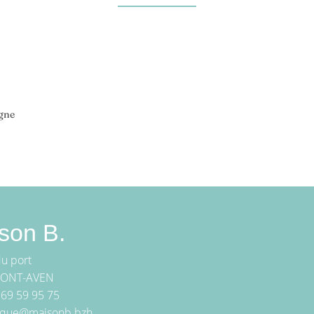
agne
son B.
du port
PONT-AVEN
6 69 59 95 75
ique@maisonb.bzh