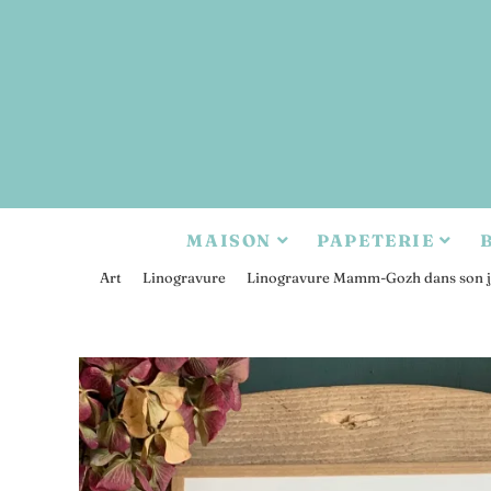
MAISON
PAPETERIE
>
Art
>
Linogravure
>
Linogravure Mamm-Gozh dans son j