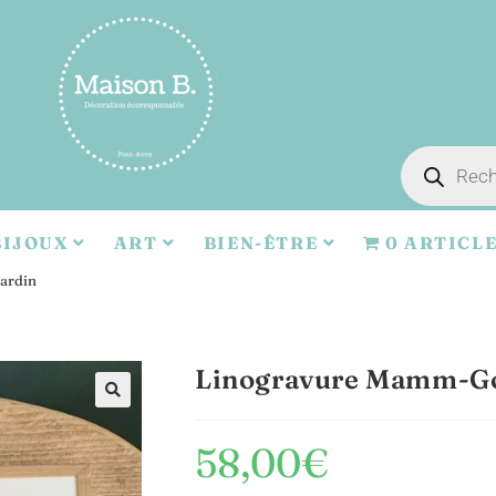
BIJOUX
ART
BIEN-ÊTRE
0 ARTICL
ardin
Linogravure Mamm-Goz
🔍
58,00
€