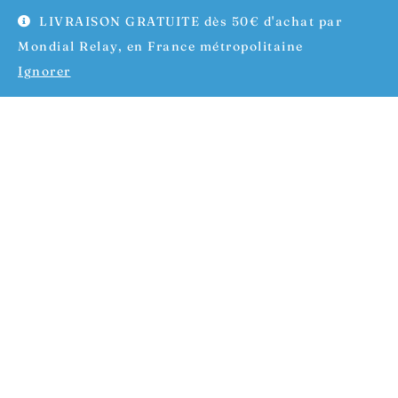
LIVRAISON GRATUITE dès 50€ d'achat par
Mondial Relay, en France métropolitaine
Ignorer
Phare photophore en porcelaine blanche
19,99
€
1
2
3